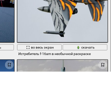
ь
во весь экран
скачать
Истребитель f-16am в необычной раскраске