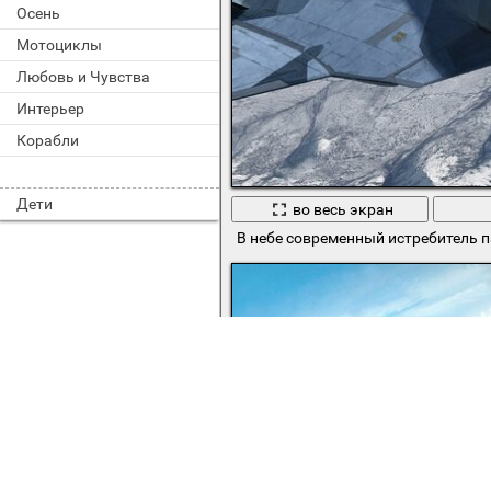
Осень
Мотоциклы
Любовь и Чувства
Интерьер
Корабли
Дети
во весь экран
В небе современный истребитель па