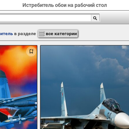
Истребитель обои на рабочий стол
битель
в разделе
все категории