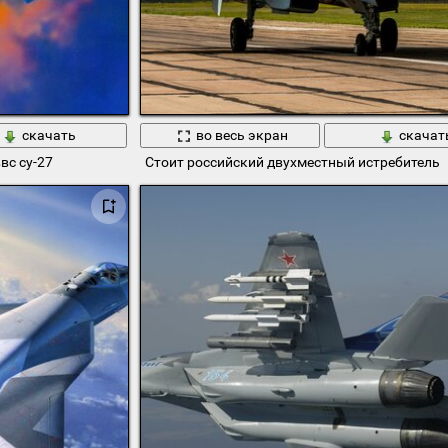
скачать
во весь экран
скачат
вс су-27
Стоит российский двухместный истребитель