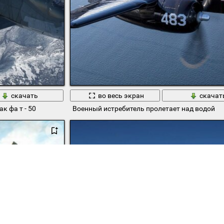
скачать
во весь экран
скачат
к фа т - 50
Военный истребитель пролетает над водой