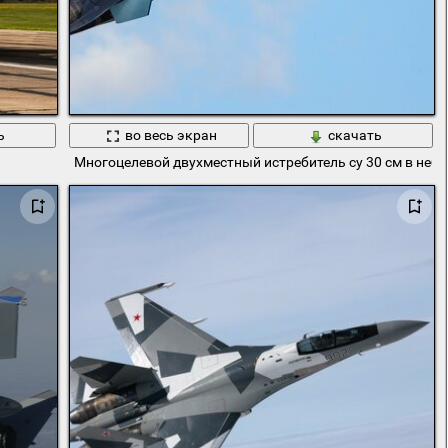
ь
во весь экран
скачать
Многоцелевой двухместный истребитель су 30 см в небе