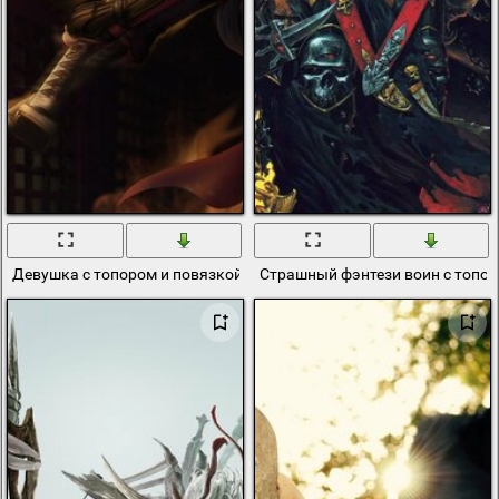
Девушка с топором и повязкой на лице
Страшный фэнтези воин с топо