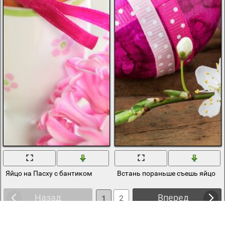
Яйцо на Пасху с бантиком
Встань пораньше съешь яйцо
Назад
Вперед
1
2
3
4