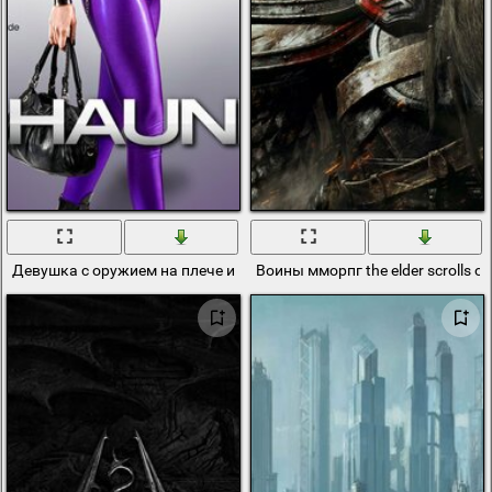
Девушка с оружием на плече и открытым животом
Воины мморпг the elder scrolls on