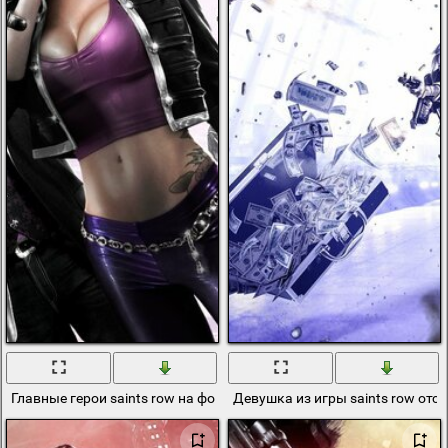
Главные герои saints row на фоне фиолетового неба
Девушка из игры saints row отс