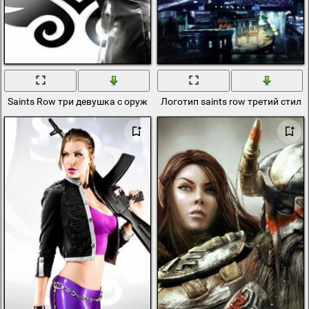
Saints Row три девушка с оружием
Логотип saints row третий стилп