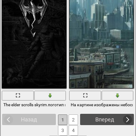
The elder scrolls skyrim логотип на черном
На картине изображены небоск
Назад
Вперед
1
2
3
4