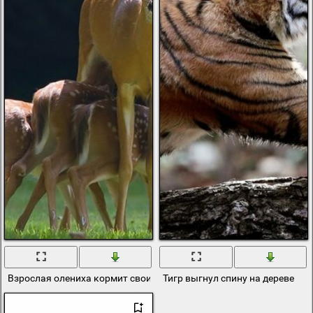
Взрослая олениха кормит своих оленят
Тигр выгнул спину на дереве