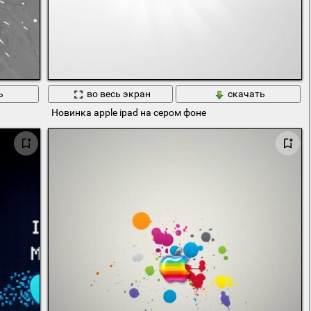
ь
во весь экран
скачать
Новинка apple ipad на сером фоне