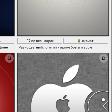
ь
во весь экран
скачать
 фоне
Разноцветный логотип и яркие брызги apple