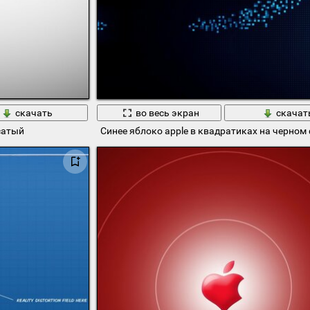
скачать
во весь экран
скачат
сатый
Синее яблоко apple в квадратиках на черном