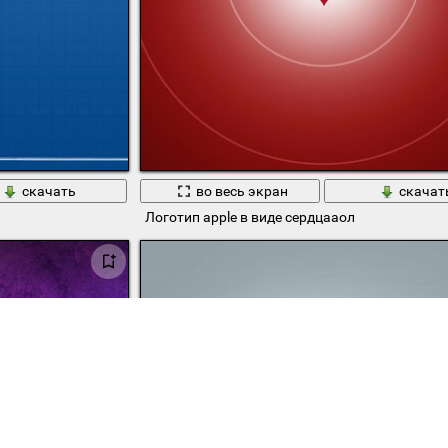
скачать
во весь экран
скачат
Логотип apple в виде сердцааол