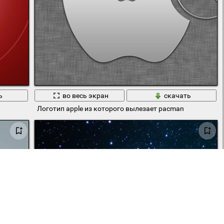
ь
во весь экран
скачать
Логотип apple из которого вылезает pacman