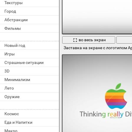
Текстуры
Город
Абстракции
Фильмы
во весь экран
Новый год
Заставка на экране с логотипом Ap
Игры
Страшные ситуации
3D
Минимализм
Лето
Оружие
Космос
Еда и Напитки
Макро