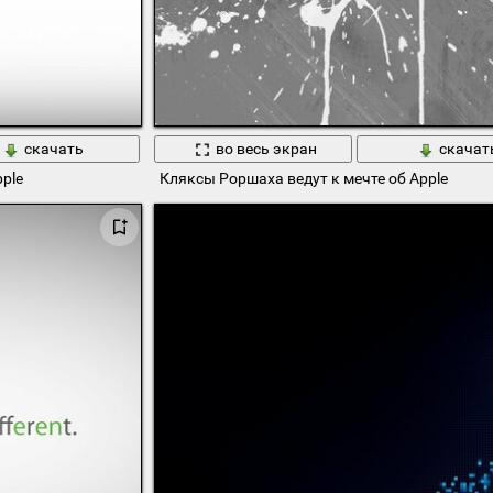
скачать
во весь экран
скачат
ple
Кляксы Роршаха ведут к мечте об Apple