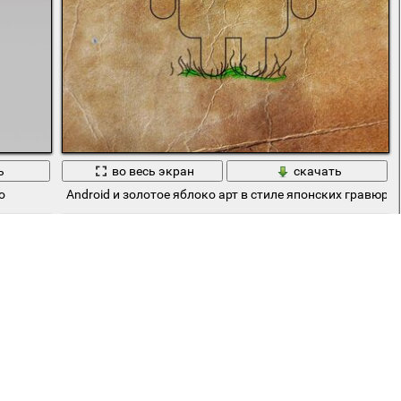
ь
во весь экран
скачать
о
Android и золотое яблоко арт в стиле японских гравюр