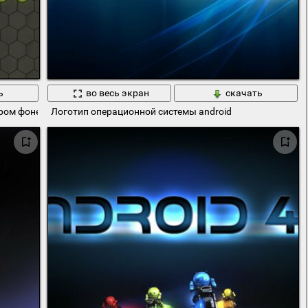
ь
во весь экран
скачать
ом фоне для android
Логотип операционной системы android