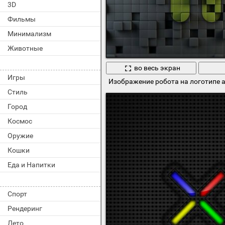
3D
Фильмы
Минимализм
Животные
во весь экран
Игры
Изображение робота на логотипе a
Стиль
Город
Космос
Оружие
Кошки
Еда и Напитки
Спорт
Рендеринг
Лето