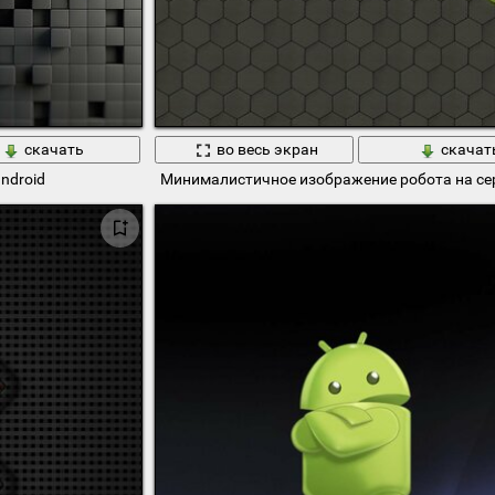
скачать
во весь экран
скачат
ndroid
Минималистичное изображение робота на сер