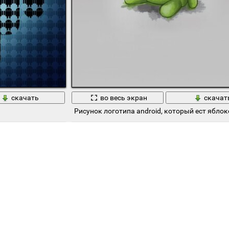
скачать
во весь экран
скачат
Рисунок логотипа android, который ест яблок