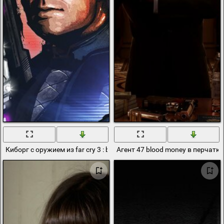
Киборг с оружием из far cry 3 : blood dragon
Агент 47 blood money в перчатк