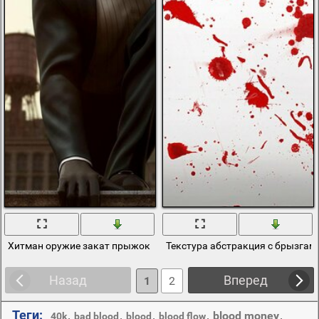
Хитман оружие закат прыжок
Текстура абстракция с брызгам
Назад
Вперед
1
2
Теги:
,
,
,
,
blood money
,
40k
bad blood
blood
blood flow