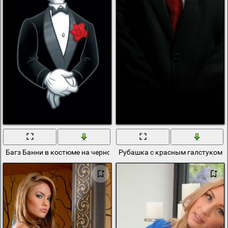
Багз Банни в костюме на черном фоне
Рубашка с красным галстуком 