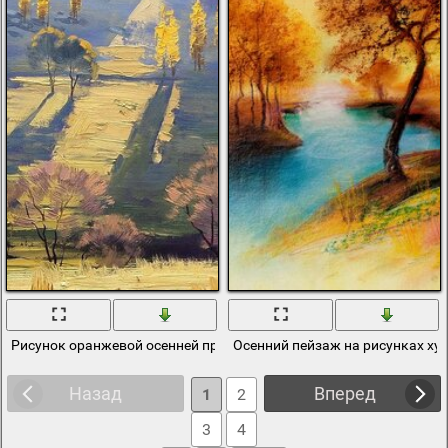
Рисунок оранжевой осенней природы
Осенний пейзаж на рисунках х
Назад
Вперед
1
2
3
4