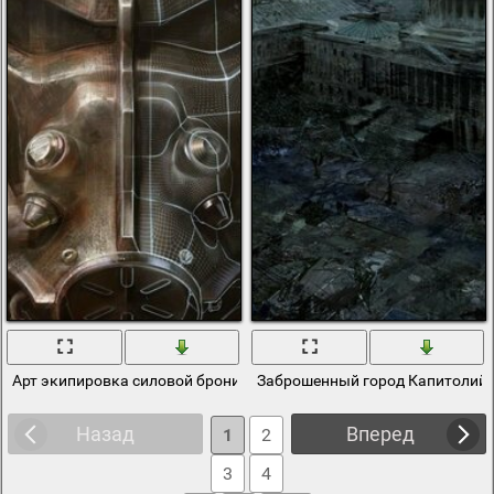
Арт экипировка силовой брони для fallout 4
Заброшенный город Капитолий шт
Назад
Вперед
1
2
3
4