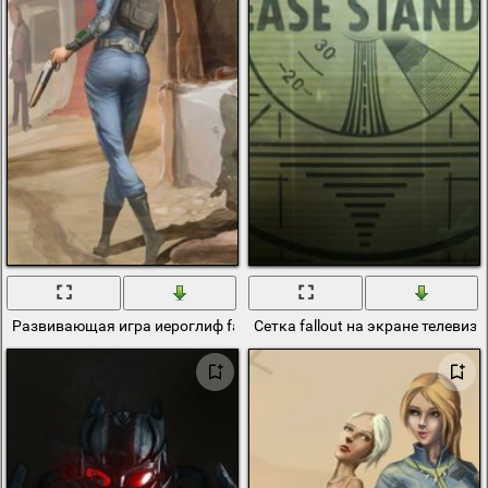
Развивающая игра иероглиф fallout
Сетка fallout на экране телевиз