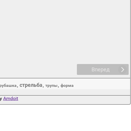
Вперед
стрельба
,
,
,
рубашка
трупы
форма
by
Amdoit