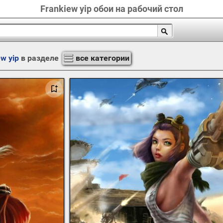
Frankiew yip обои на рабочий стол
ew yip
в разделе
все категории