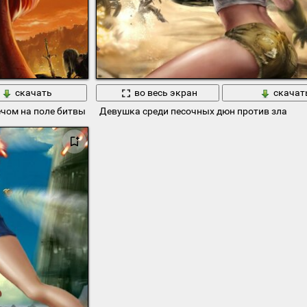
скачать
во весь экран
скачат
чом на поле битвы
Девушка среди песочных дюн против зла