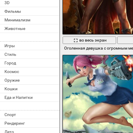
3D
Фильмы
Минимализм
Животные
во весь экран
Игры
Оголенная девушка с огромным ме
Стиль
Город
Космос
Оружие
Кошки
Еда и Напитки
Спорт
Рендеринг
Лето