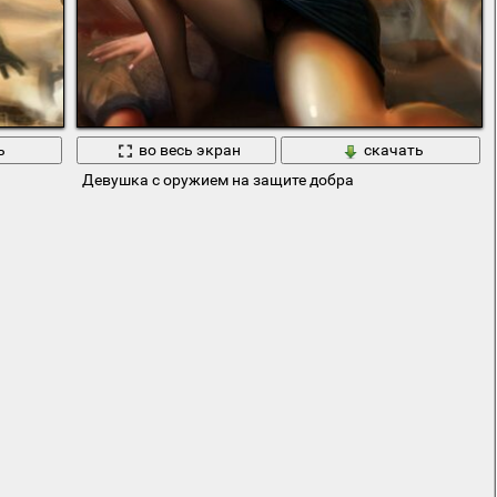
ь
во весь экран
скачать
Девушка с оружием на защите добра