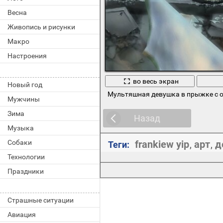
Весна
Живопись и рисунки
Макро
Настроения
во весь экран
Новый год
Мультяшная девушка в прыжке с 
Мужчины
Зима
Назад
Музыка
Собаки
frankiew yip
арт
д
Теги:
,
,
Технологии
Праздники
Страшные ситуации
Авиация