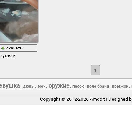
скачать
оружием
1
евушка
оружие
,
,
,
,
,
,
,
дюны
меч
песок
поле брани
прыжок
Copyright © 2012-2026 Amdoit | Designed 