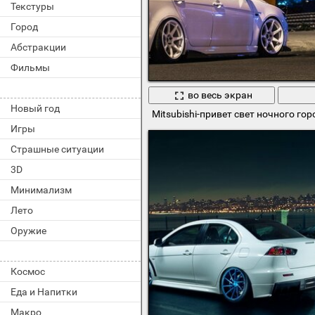
Текстуры
Город
Абстракции
Фильмы
во весь экран
Новый год
Mitsubishi-привет свет ночного гор
Игры
Страшные ситуации
3D
Минимализм
Лето
Оружие
Космос
Еда и Напитки
Макро