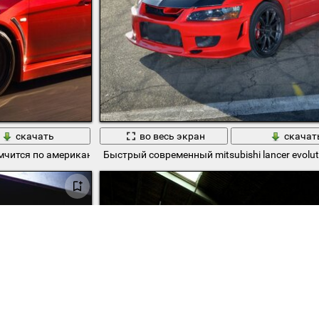
скачать
во весь экран
скачат
 мчится по американской трассе
Быстрый современный mitsubishi lancer evolut