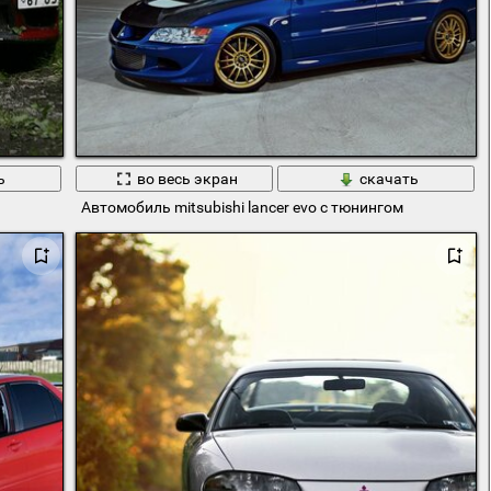
ь
во весь экран
скачать
Автомобиль mitsubishi lancer evo с тюнингом