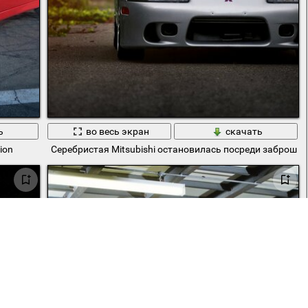
ь
во весь экран
скачать
ion
Серебристая Mitsubishi остановилась посреди заброше