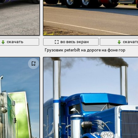
скачать
во весь экран
скачат
Грузовик peterbilt на дороге на фоне гор