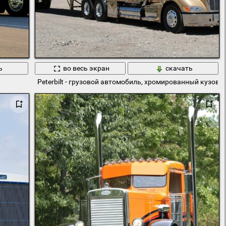
ь
во весь экран
скачать
Peterbilt - грузовой автомобиль, хромированный кузов, 