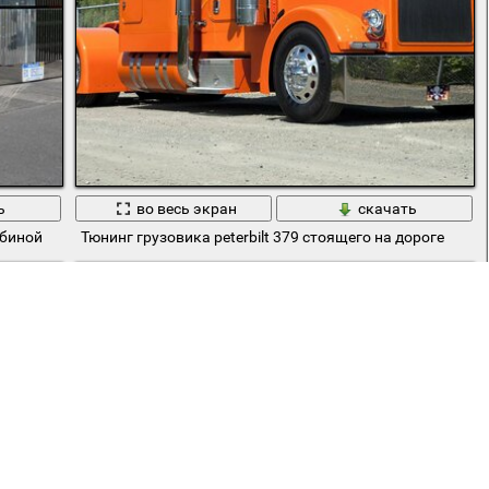
ь
во весь экран
скачать
абиной
Тюнинг грузовика peterbilt 379 стоящего на дороге