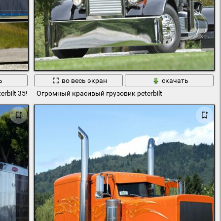
ь
во весь экран
скачать
rbilt 359
Огромный красивый грузовик peterbilt