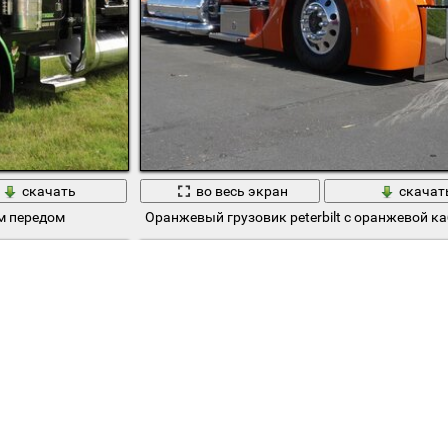
скачать
во весь экран
скачат
ым передом
Оранжевый грузовик peterbilt с оранжевой к