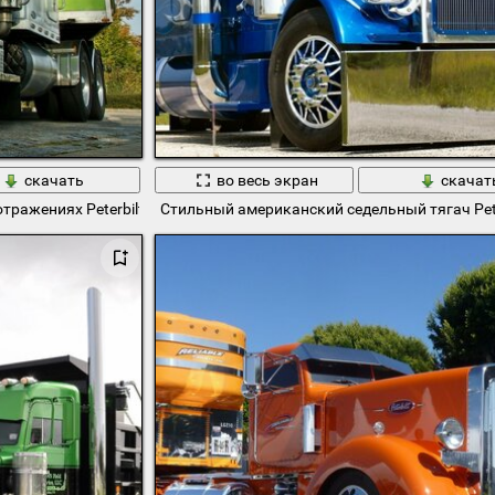
скачать
во весь экран
скачат
ражениях Peterbilt
Стильный американский седельный тягач Pete