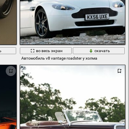
ь
во весь экран
скачать
Автомобиль v8 vantage roadster у холма