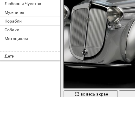
Любовь и Чувства
Мужчины
Корабли
Собаки
Мотоциклы
Дети
во весь экран
Старинная серебристая машина на