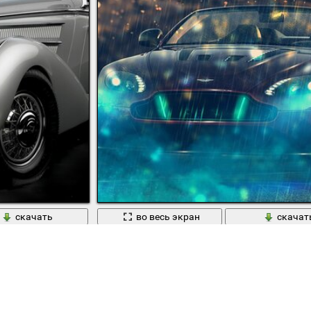
скачать
во весь экран
скачат
 чёрном фоне
Автомобиль астрон Мартин красный