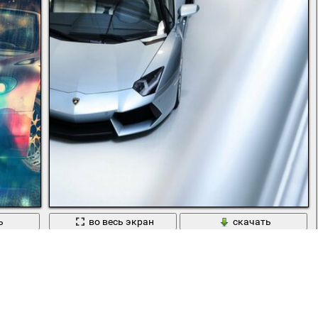
ь
во весь экран
скачать
Вид сверху на эффектную машину lamborghini aventador