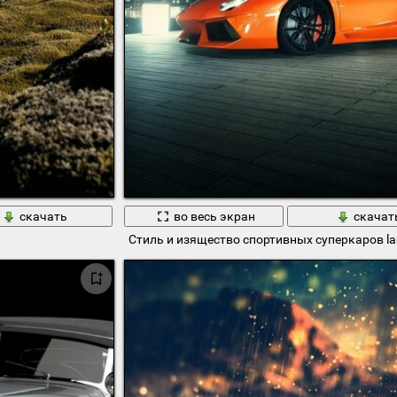
скачать
во весь экран
скачат
Стиль и изящество спортивных суперкаров lam