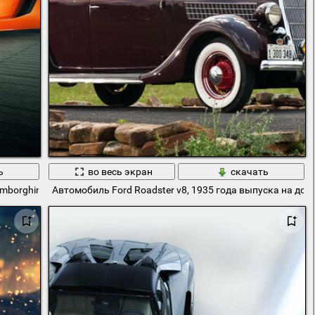
ь
во весь экран
скачать
borghini aventador roadster
Автомобиль Ford Roadster v8, 1935 года выпуска на дор