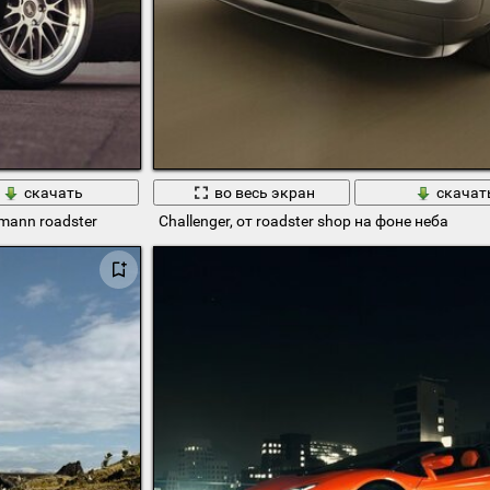
скачать
во весь экран
скачат
mann roadster
Challenger, от roadster shop на фоне неба