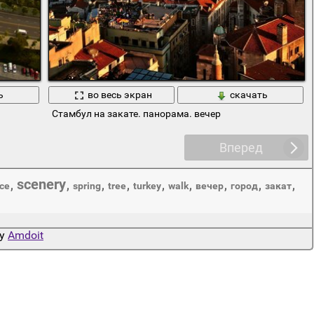
ь
во весь экран
скачать
Стамбул на закате. панорама. вечер
Вперед
scenery
,
,
,
,
,
,
,
,
,
ce
spring
tree
turkey
walk
вечер
город
закат
by
Amdoit