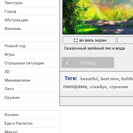
Текстуры
Город
Абстракции
Фильмы
во весь экран
Новый год
Сказочный зелёный лес и вода
Игры
Назад
Страшные ситуации
3D
Теги:
,
,
beautiful
best view
buildi
Минимализм
панорама
,
,
стамбул
строения
Лето
Оружие
Космос
Еда и Напитки
Макро