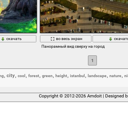
скачать
во весь экран
скачат
Панорамный вид сверху на город
1
city
,
,
,
,
,
,
,
,
,
ng
cool
forest
green
height
istanbul
landscape
nature
ni
Copyright © 2012-2026 Amdoit | Designed 