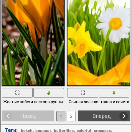
Желтые побеги цветов крупным планом
Сочная зеленая трава и сочетан
Назад
Вперед
1
2
Теги:
,
,
,
,
,
bokeh
bouquet
butterflies
colorful
crocuses