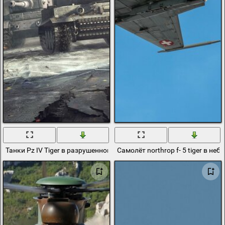
Танки Pz IV Tiger в разрушенном европейском городе
Самолёт northrop f- 5 tiger в небе