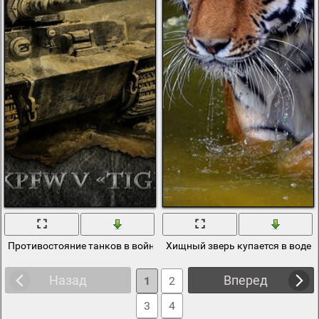
Противостояние танков в войне
Хищный зверь купается в воде
Назад
Вперед
1
2
3
4