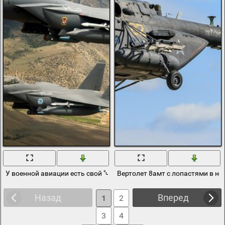
У военной авиации есть свой "черный кот"
Вертолет 8амт с лопастями в не
Назад
Вперед
1
2
3
4