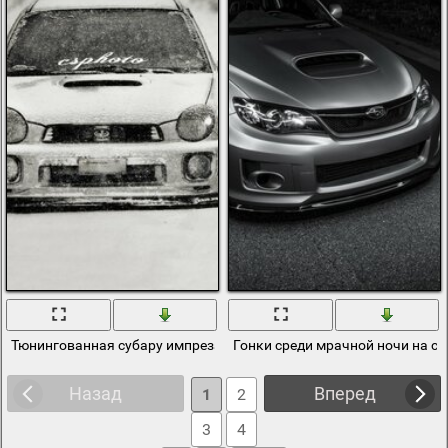
Тюнингованная субару импреза зимой
Гонки среди мрачной ночи на с
Назад
Вперед
1
2
3
4