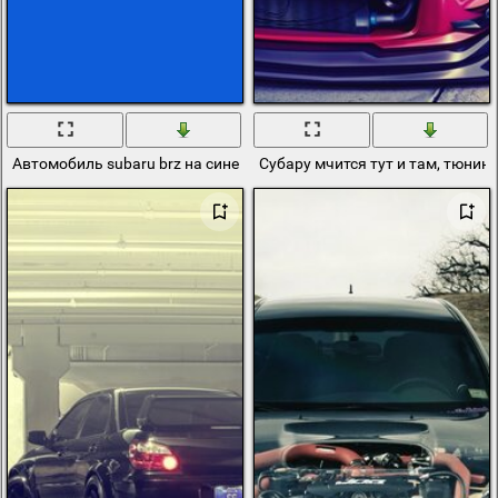
Автомобиль subaru brz на синем фоне
Субару мчится тут и там, тюни