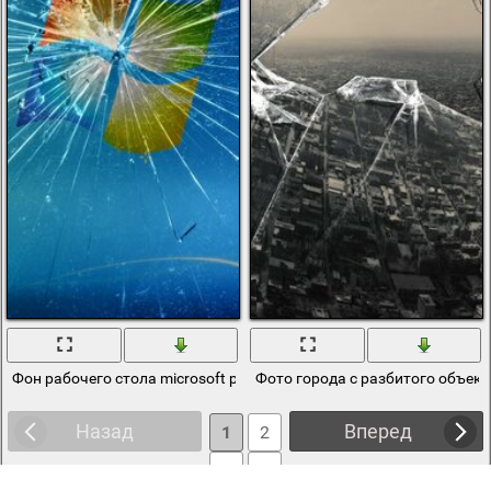
Фон рабочего стола microsoft разбитый экран
Фото города с разбитого объек
Назад
Вперед
1
2
3
4