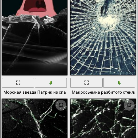
Морская звезда Патрик из спанч боба выглядывает сквозь разб
Макросьемка разбитого стекла