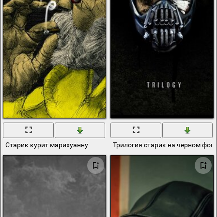
Старик курит марихуанну
Трилогия старик на черном фон