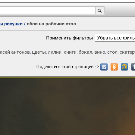
и рисунки
/
обои на рабочий стол
Применить фильтры
ксей антонов
,
цветы
,
лилии
,
книги
,
бокал
,
вино
,
стол
,
скатер