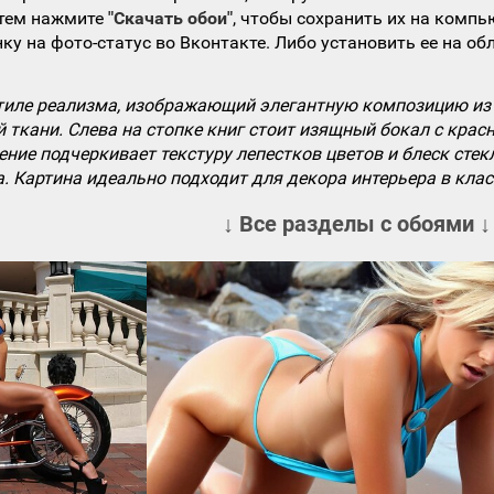
атем нажмите
"Скачать обои"
, чтобы сохранить их на компь
ку на фото-статус во Вконтакте. Либо установить ее на об
тиле реализма, изображающий элегантную композицию из 
 ткани. Слева на стопке книг стоит изящный бокал с кра
ние подчеркивает текстуру лепестков цветов и блеск сте
а. Картина идеально подходит для декора интерьера в кла
↓ Все разделы с обоями ↓