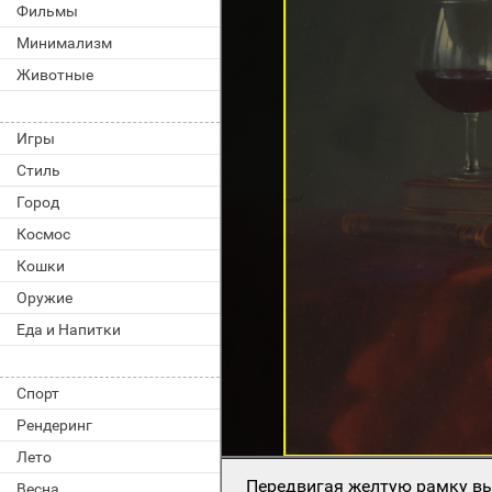
Фильмы
Минимализм
Животные
Игры
Стиль
Город
Космос
Кошки
Оружие
Еда и Напитки
Спорт
Рендеринг
Лето
Передвигая желтую рамку вы
Весна