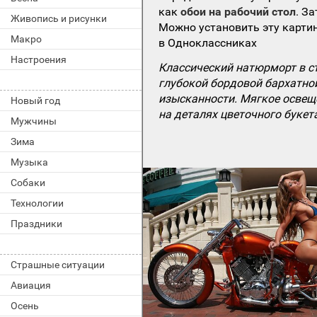
как
обои на рабочий стол
. З
Живопись и рисунки
Можно установить эту картин
Макро
в Одноклассниках
Настроения
Классический натюрморт в с
глубокой бордовой бархатной
изысканности. Мягкое освеще
Новый год
на деталях цветочного букет
Мужчины
Зима
Музыка
Собаки
Технологии
Праздники
Страшные ситуации
Авиация
Осень