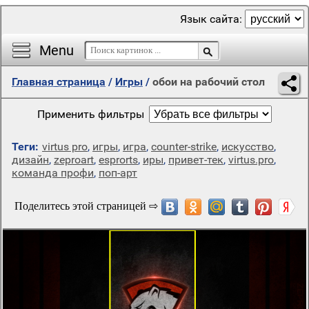
Язык сайта:
Menu
Главная страница
/
Игры
/
обои на рабочий стол
Применить фильтры
Теги:
virtus pro
,
игры
,
игра
,
counter-strike
,
искусство
,
дизайн
,
zeproart
,
esprorts
,
иры
,
привет-тек
,
virtus.pro
,
команда профи
,
поп-арт