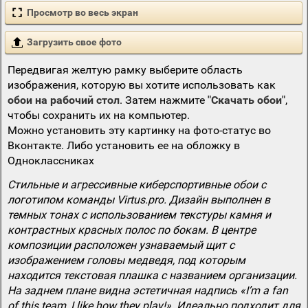
Просмотр во весь экран
Загрузить свое фото
Передвигая желтую рамку выберите область
изображения, которую вы хотите использовать как
обои на рабочий стол
. Затем нажмите
"Скачать обои"
,
чтобы сохранить их на компьютер.
Можно установить эту картинку на фото-статус во
Вконтакте. Либо установить ее на обложку в
Одноклассниках
Стильные и агрессивные киберспортивные обои с
логотипом команды Virtus.pro. Дизайн выполнен в
темных тонах с использованием текстуры камня и
контрастных красных полос по бокам. В центре
композиции расположен узнаваемый щит с
изображением головы медведя, под которым
находится текстовая плашка с названием организации.
На заднем плане видна эстетичная надпись «I’m a fan
of this team, I like how they play!». Идеально подходит для