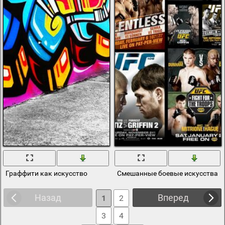
Граффити как искусство
Смешанные боевые искусства u
Назад
Вперед
1
2
3
4