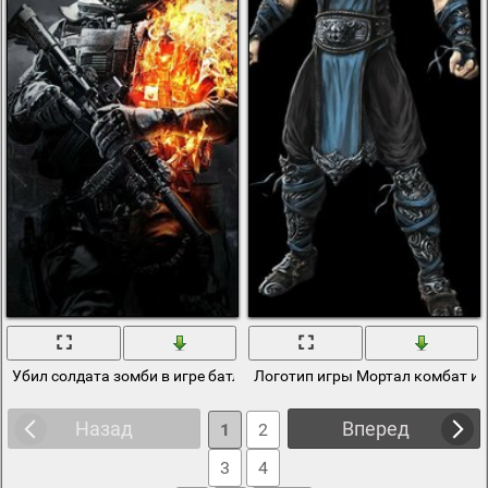
Убил солдата зомби в игре батлфилд3
Логотип игры Мортал комбат и 
Назад
Вперед
1
2
3
4