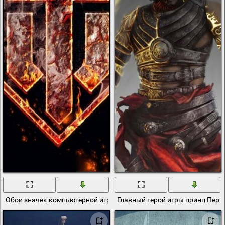
Обои значек компьютерной игры про танки
Главный герой игры принц Перс