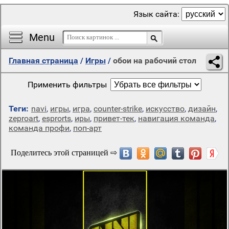
Язык сайта:
Menu
Главная страница
/
Игры
/
обои на рабочий стол
Применить фильтры
Теги:
navi
,
игры
,
игра
,
counter-strike
,
искусство
,
дизайн
,
zeproart
,
esprorts
,
иры
,
привет-тек
,
навигация команда
,
команда профи
,
поп-арт