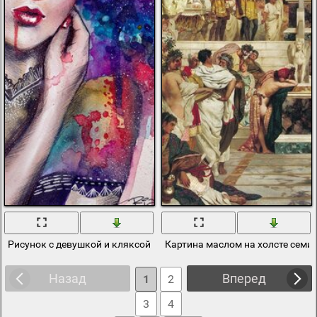
Рисунок с девушкой и кляксой на холсте
Картина маслом на холсте семи
Назад
Вперед
1
2
3
4