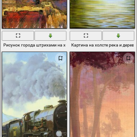
Рисунок города штрихами на холсте
Картина на холсте река и дерево