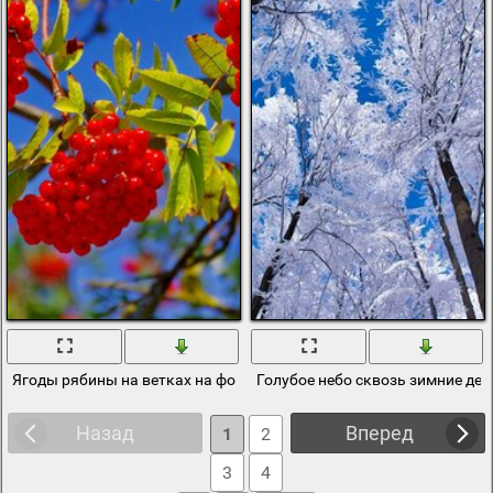
Ягоды рябины на ветках на фоне неба
Голубое небо сквозь зимние де
Назад
Вперед
1
2
3
4