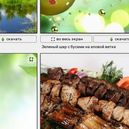
скачать
во весь экран
скачат
Зеленый шар с бусами на еловой ветке