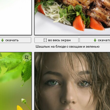
скачать
во весь экран
скачат
Шашлык на блюде с овощам и зеленью