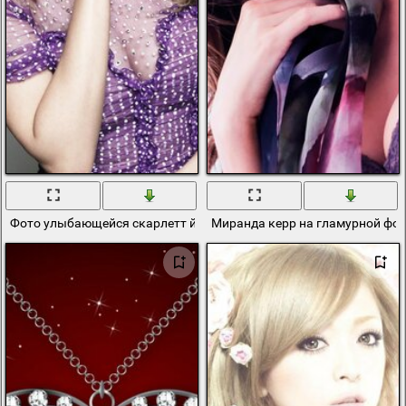
Фото улыбающейся скарлетт йоханссон в сиреневом прозрачном
Миранда керр на гламурной фо