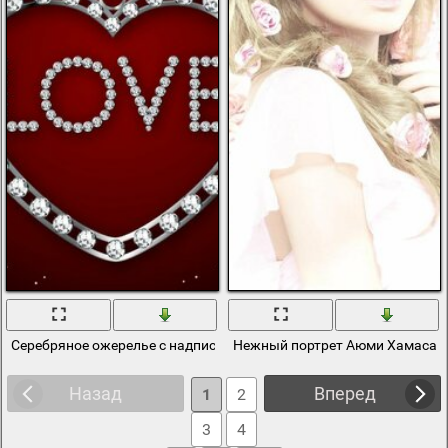
Серебряное ожерелье с надписью Любовь в алмазах
Нежный портрет Аюми Хамасаки
Назад
Вперед
1
2
3
4