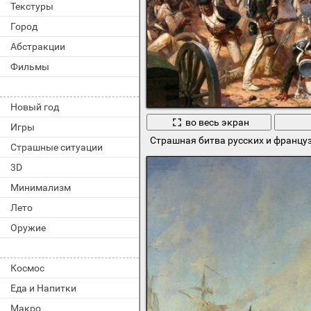
Текстуры
Город
Абстракции
Фильмы
Новый год
во весь экран
Игры
Страшная битва русских и францу
Страшные ситуации
3D
Минимализм
Лето
Оружие
Космос
Еда и Напитки
Макро