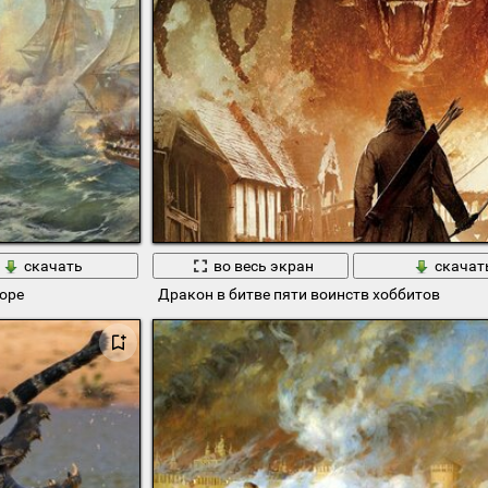
скачать
во весь экран
скачат
оре
Дракон в битве пяти воинств хоббитов