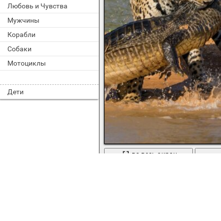
Любовь и Чувства
Мужчины
Корабли
Собаки
Мотоциклы
Дети
во весь экран
Безжалостная битва ягуара с кро