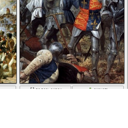
ь
во весь экран
скачать
Битва в деквбре 1460 рыцари