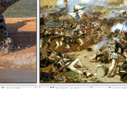
скачать
во весь экран
скачат
кодилом
Сцена битвы Суворова за крепость