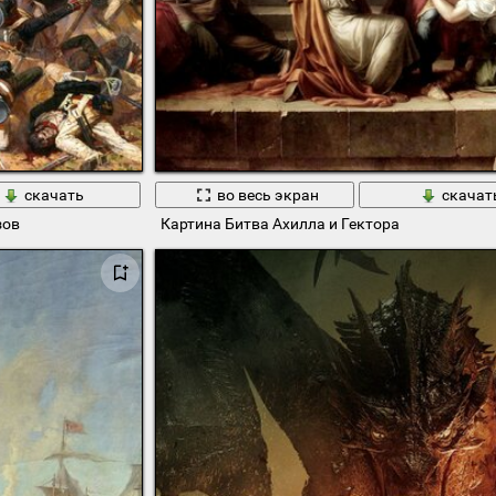
скачать
во весь экран
скачат
зов
Картина Битва Ахилла и Гектора