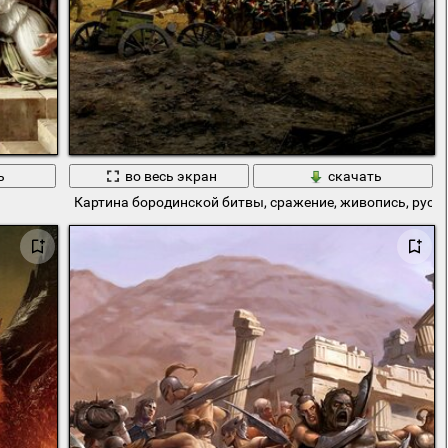
ь
во весь экран
скачать
Картина бородинской битвы, сражение, живопись, русс