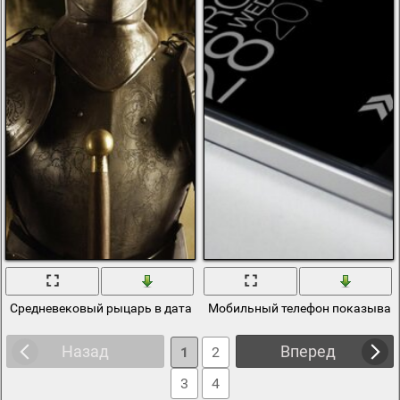
Средневековый рыцарь в датах с мечом
Мобильный телефон показывающ
Назад
Вперед
1
2
3
4