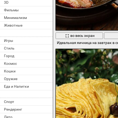
3D
Фильмы
Минимализм
Животные
во весь экран
Игры
Идеальная яичница на завтрак в 
Стиль
Город
Космос
Кошки
Оружие
Еда и Напитки
Спорт
Рендеринг
Лето