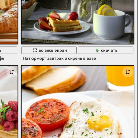
ь
во весь экран
скачать
фе
Натюрморт завтрак и сирень в вазе