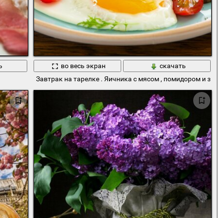
ь
во весь экран
скачать
Завтрак на тарелке . Яичника с мясом , помидором и зе