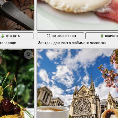
скачать
во весь экран
скачат
сковороде
Завтрак для моего любимого человека