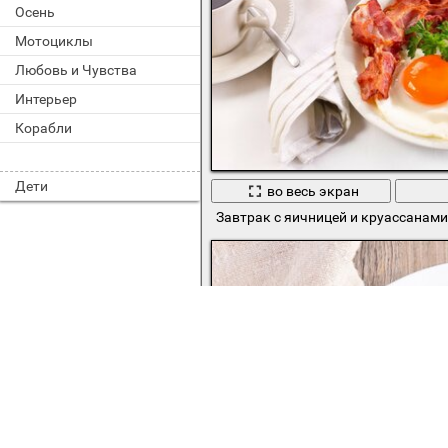
Осень
Мотоциклы
Любовь и Чувства
Интерьер
Корабли
Дети
во весь экран
Завтрак с яичницей и круассанами