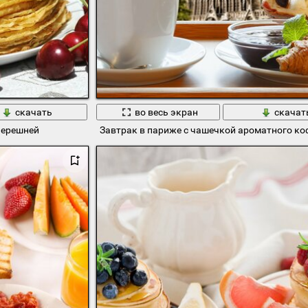
скачать
во весь экран
скачат
 черешней
Завтрак в париже с чашечкой ароматного ко