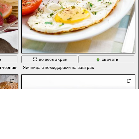
ь
во весь экран
скачать
и черникой
Яичница с помидорами на завтрак