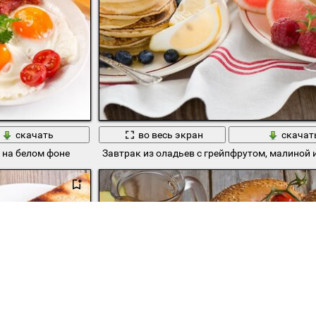
скачать
во весь экран
скачат
 на белом фоне
Завтрак из оладьев с грейпфрутом, малиной 