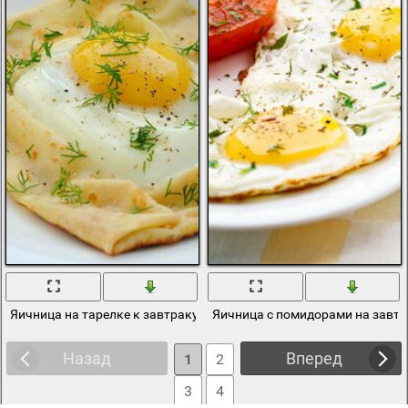
Яичница на тарелке к завтраку
Яичница с помидорами на завт
Назад
Вперед
1
2
3
4