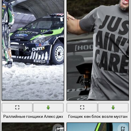
Раллийные гонщики Алекс джельсомино и кен блок
Гонщик кен блок возле мустанг