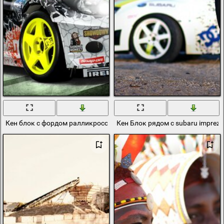
Кен блок с фордом ралликросс
Кен Блок рядом с subaru imprez