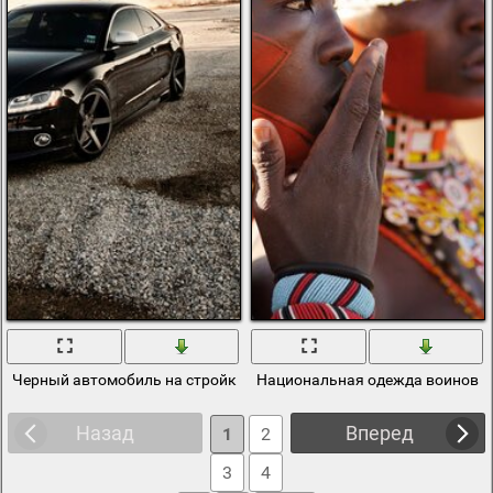
Черный автомобиль на стройке бетонных блоков
Национальная одежда воинов к
Назад
Вперед
1
2
3
4