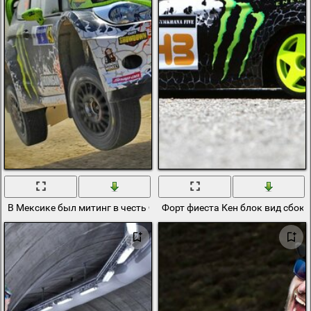
В Мексике был митинг в честь Форда Кен блок и была фиеста РС
Форт фиеста Кен блок вид сбоку