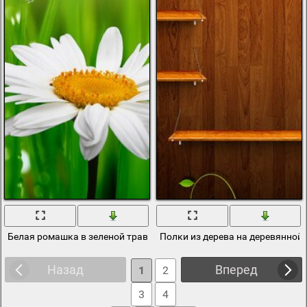
Белая ромашка в зеленой траве
Полки из дерева на деревянной 
Назад
Вперед
1
2
3
4