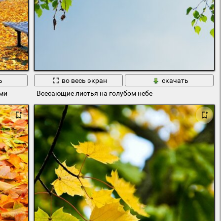
ь
во весь экран
скачать
ми
Всесающие листья на голубом небе