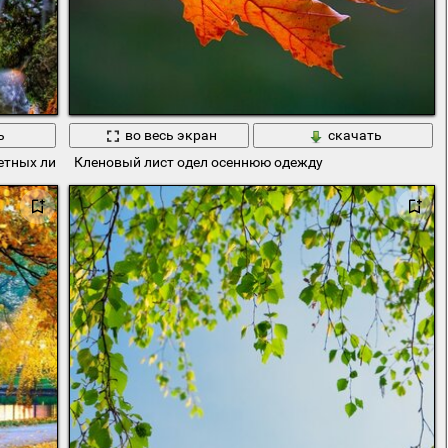
ь
во весь экран
скачать
етных листьев
Кленовый лист одел осеннюю одежду