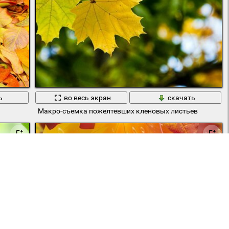
ь
во весь экран
скачать
Макро-съемка пожелтевших кленовых листьев