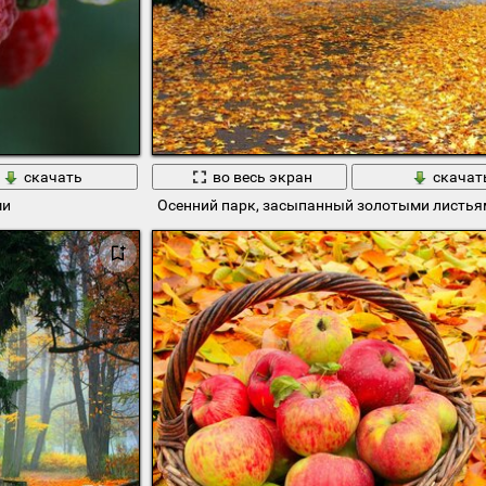
скачать
во весь экран
скачат
ми
Осенний парк, засыпанный золотыми листья