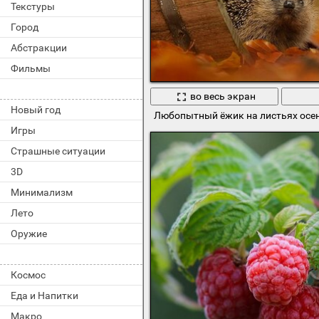
Текстуры
Город
Абстракции
Фильмы
во весь экран
Новый год
Любопытный ёжик на листьях осе
Игры
Страшные ситуации
3D
Минимализм
Лето
Оружие
Космос
Еда и Напитки
Макро