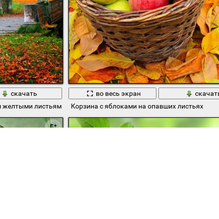
скачать
во весь экран
скачат
м желтыми листьями
Корзина с яблоками на опавших листьях