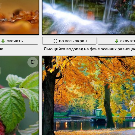
скачать
во весь экран
скачат
ни
Льющийся водопад на фоне осенних разноцв