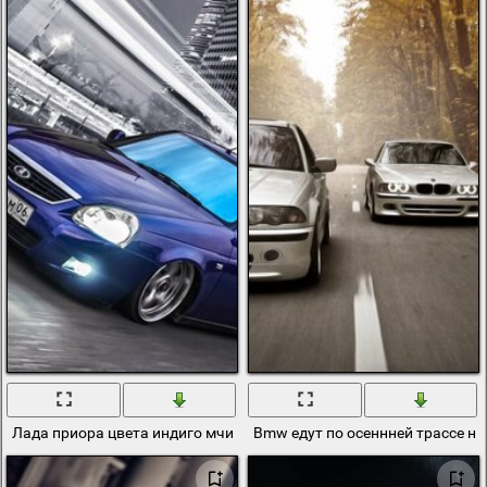
Лада приора цвета индиго мчится по чёрно-белому городу городу
Bmw едут по осеннней трассе на