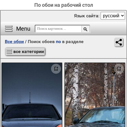
По обои на рабочий стол
Язык сайта:
Menu
Все обои
/
Поиск обоев
по
в разделе
все категории