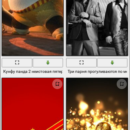
Кунфу панда 2 неистовая пятерка и по на закате
Три парня прогуливаются по мо