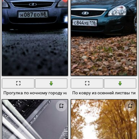
Прогулка по ночному городу на машине Лада Приора
По ковру из осенней листвы тих