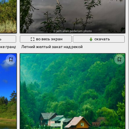
ь
во весь экран
скачать
ке гранд тетон
Летний желтый закат над рекой