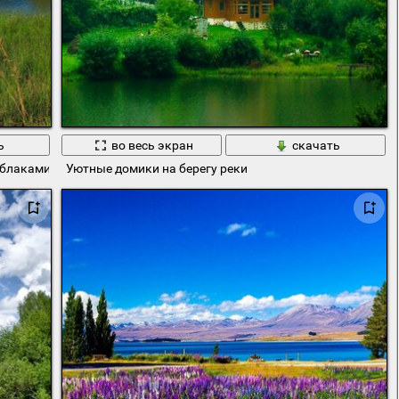
ь
во весь экран
скачать
 облаками зелёными берегами
Уютные домики на берегу реки