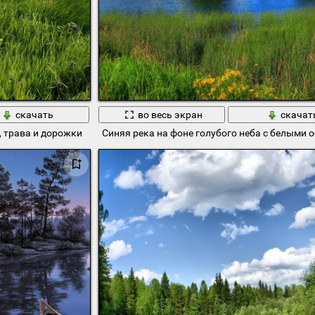
скачать
во весь экран
скачат
, трава и дорожки
Синяя река на фоне голубого неба с белыми