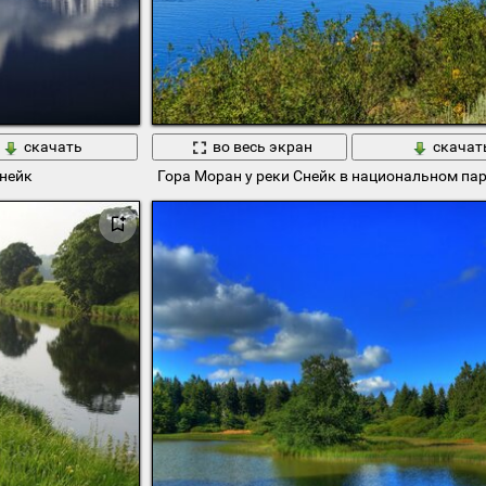
скачать
во весь экран
скачат
Снейк
Гора Моран у реки Снейк в национальном пар