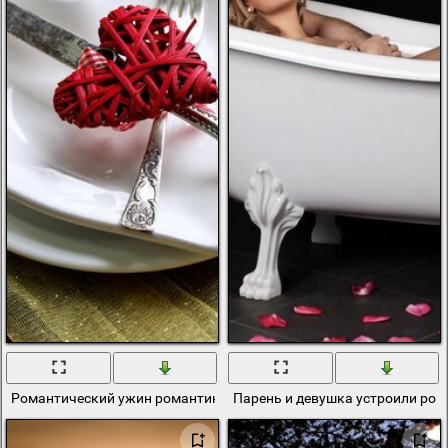
Романтический ужин романтика лепестки
Парень и девушка устроили ром