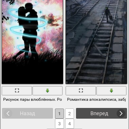
Рисунок пары влюблённых. Романтика
Романтика апокалипсиса, забр
Назад
Вперед
1
2
3
4