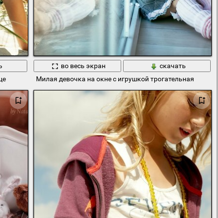
ь
во весь экран
скачать
це
Милая девочка на окне с игрушкой трогательная