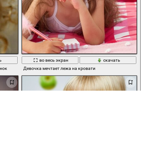
ь
во весь экран
скачать
ёнок
Девочка мечтает лежа на кровати