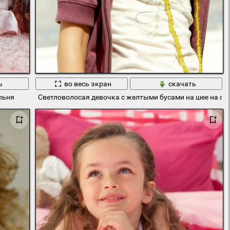
ь
во весь экран
скачать
льня
Светловолосая девочка с желтыми бусами на шее на фо