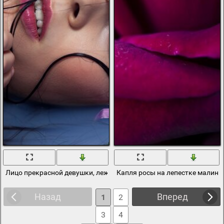
Лицо прекрасной девушки, лежащей в воде с лепестками
Капля росы на лепестке малино
Назад
Вперед
1
2
3
4