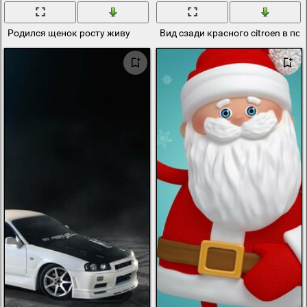
Родился щенок росту живу
Вид сзади красного citroen в по