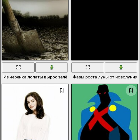
Из черенка лопаты вырос зелёный рост
Фазы роста луны от новолуния 