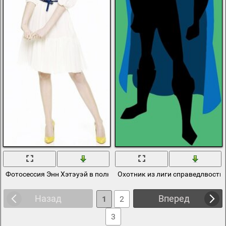
Фотосессия Энн Хэтэуэй в полный рост
Охотник из лиги справедлвости 
Назад
Вперед
1
2
3