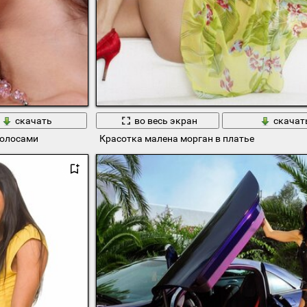
скачать
во весь экран
скачат
волосами
Красотка малена морган в платье