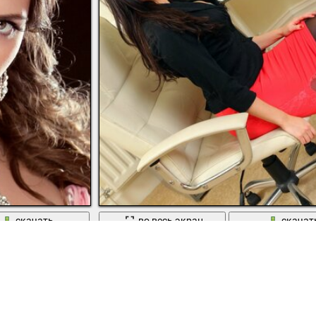
скачать
во весь экран
скачат
жница султана
Офисная красотка в красной юбке