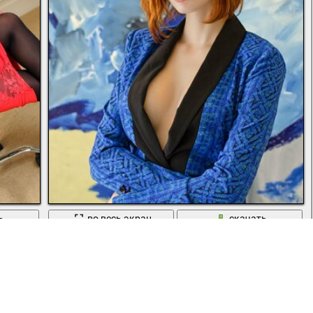
ь
во весь экран
скачать
Рыжоволосая красотка из фильма пятый элемент