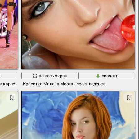
ь
во весь экран
скачать
в карсете
Красотка Малена Морган сосет леденец