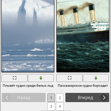
Плывёт судно среди белых льдин
Пассажирское судно бороздит 
Назад
Вперед
1
2
3
4