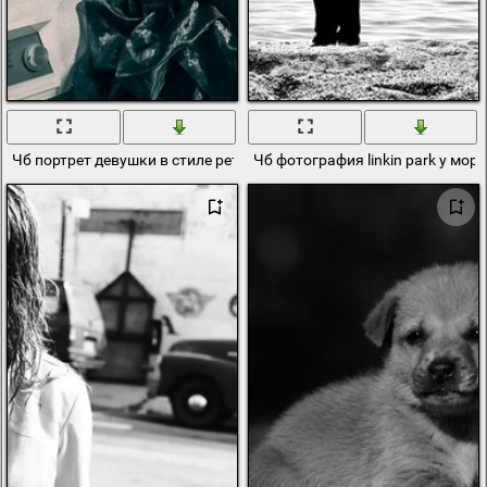
Чб портрет девушки в стиле ретро
Чб фотография linkin park у моря