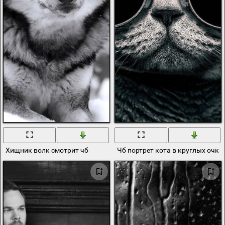
Хищник волк смотрит чб
Чб портрет кота в круглых очка