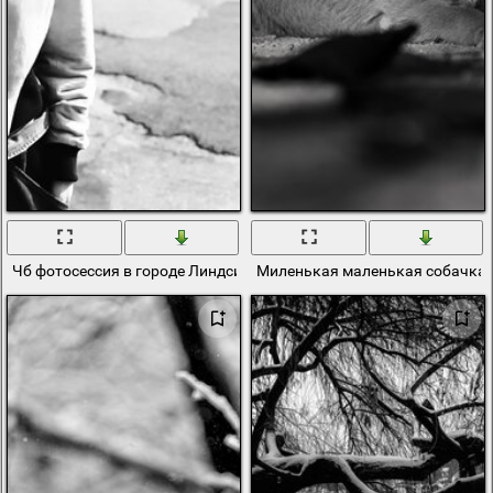
Чб фотосессия в городе Линдси Wixson
Миленькая маленькая собачка 