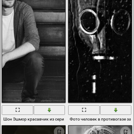
Шон Эшмор красавчик из сериала Тайны Смолвиля чб фото
Фото человек в противогазе за 