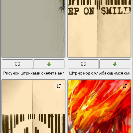
Рисунок штрихами скелета ангела
Штрих-код с улыбающимся смай