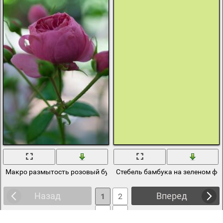
Макро размытость розовый бутон и зелёный стебель
Стебель бамбука на зеленом фо
Назад
Вперед
1
2
3
4