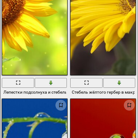
Лепестки подсолнуха и стебель боке
Стебель жёлтого гербер в макр