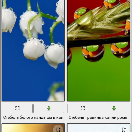
Стебель белого ландыша в каплях росы
Стебель травинка капли росы