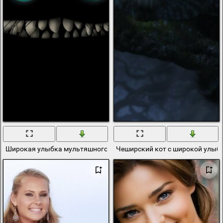
Широкая улыбка мультяшного Чеширского кота
Чеширский кот с широкой улыбк