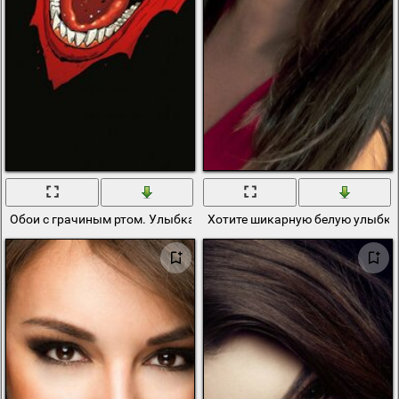
Обои с грачиным ртом. Улыбка Бетмена красная
Хотите шикарную белую улыбку