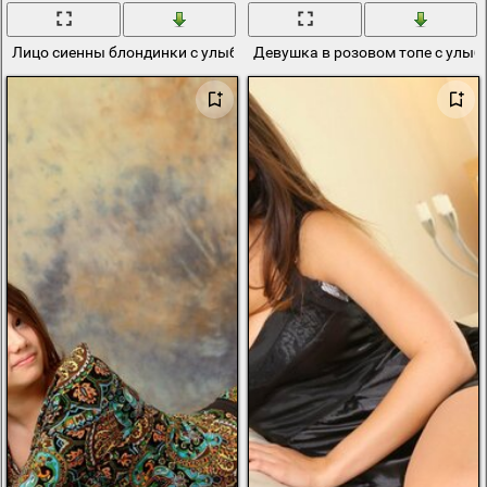
Лицо сиенны блондинки с улыбкой
Девушка в розовом топе с улыб