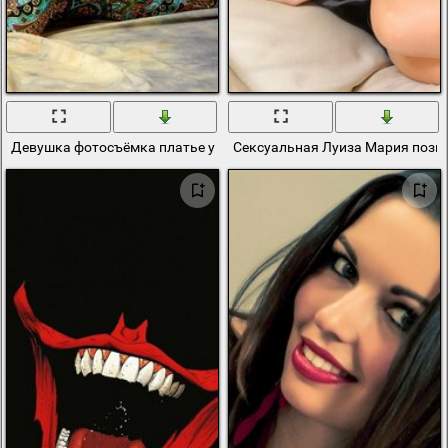
Девушка фотосъёмка платье улыбка
Сексуальная Луиза Мария позир